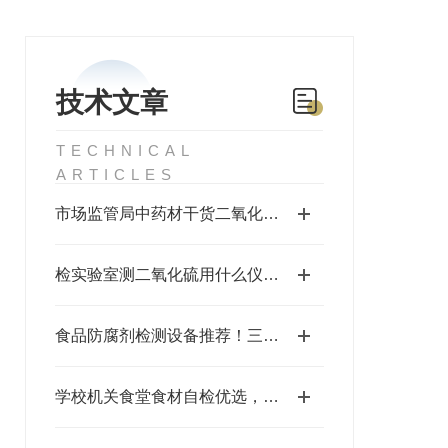
技术文章
TECHNICAL
ARTICLES
市场监管局中药材干货二氧化硫快速检测仪，一线执法优选三体宏科
检实验室测二氧化硫用什么仪器？中药材食品通用二氧化硫检测仪全面推荐
食品防腐剂检测设备推荐！三体宏科苯甲酸-钠检测仪，合规快速筛查各类食品
学校机关食堂食材自检优选，三体宏科农产品药物残留检测仪轻松应对食安检查