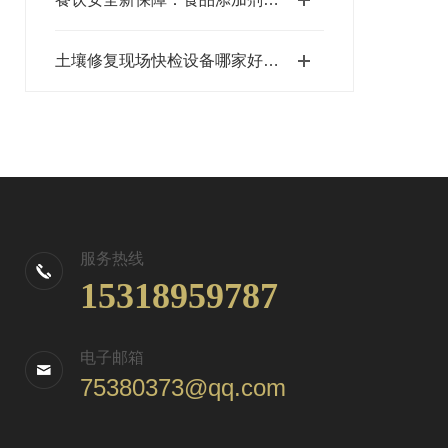
土壤修复现场快检设备哪家好？山东三体仪器重金属测定仪
服务热线
15318959787
电子邮箱
75380373@qq.com