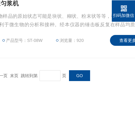
速匀浆机
扫码加微信
物样品的原始状态可能是块状、糊状、粉末状等等，都须将其
利于微生物的分析和接种。经本仪器的锤击板反复在样品均
荡、加速混合、从而达到溶液中微生物成分处于均匀分布状态。
产品型号：ST-08W
浏览量：920
查看更多
 下一页 末页 跳转到第
页