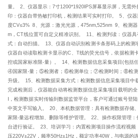
量。
2、仪器显示：7寸1200*1920IPS屏幕显示屏，无
印：仪器自带热敏打印机，检测结果可实时打印。
5、仪器
度CV≤3%
8、光源：激光光源，475nm,525nm
9、检测
m，CT线位置可自定义精准识别。
11、检测判读：仪器
式：自动扫描。
13、仪器自动识别检测卡条形码上的检
仪器自动读取检测卡显示的C、T线的荧光信号，依据检测
控或国家标准限-量）。
14、检测数据信息采集项目(包
④国家限-量；⑤检测者；⑥检测单位；⑦检测时间；⑧检测
升级。
15、检测数据采集方式：检测数据信息采集项目中
完成检测后，仪器能自动将检测数据信息采集项目载明的
I，检测数据实时传输到数据监管平台，客户可通过账号登
中英文手写输入。
20、本机数据管理：具有检测数据存储
家限-量远程增加、删除等维护管理。
22、操作权限管理
台进行验证。
23、培训学习：内置检测项目操作流程视
压220V±22V，频率50Hz±1Hz，额定功率40W，与电