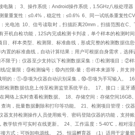
需外接电脑；
3、操作系统：Android操作系统，1.5GHz八核处
测量重复性：≤0.4%，稳定性：≤0.6%
6、同一试纸条重复性CV
器：光电池
10、信号读取时，扫描距离20mm，扫描范围在C、
具有开机自检功能，12S内完成检测卡判读，单个样本的检测时
测项目、样本类型、检测限、标准曲线，形成完整的检测数据信
卡内置的标准曲线，自动计算结果；用户可根据自身需求，选择
括但不限于)：仪器至少支持以下检测数据采集：①检测项目；②
线/定量限；⑨检测编号；⑩内控限-量；⑪样本来源等，并支
载明的：①-⑨项为仪器自动识别采集，⑩-⑪项为手写输入。
1
全部检测数据信息上传至检测监管系统平台。
17、接口：蓝牙通
陆在网络上实时查看检测数据。
18、存储空间：存储空间16GB
、查询，批量数据删除和打印等功能。
21、检测项目管理：仪
：仪器支持检测操作人员使用账号、密码登陆仪器的功能，支持
频，教学软件可实时在线更新。
24、工作温度：5-40℃，相对湿
源的连接方式：可拆卸电源线。
25、恒温孵育器
（1）适用于定量