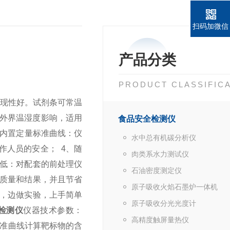
扫码加微信
产品分类
PRODUCT CLASSIFIC
重现性好。试剂条可常温
外界温湿度影响，适用
食品安全检测仪
、内置定量标准曲线：仪
水中总有机碳分析仪
操作人员的安全；
4、随
肉类系水力测试仪
求低：对配套的前处理仪
石油密度测定仪
的质量和结果，并且节省
原子吸收火焰石墨炉一体机
频，边做实验，上手简单
原子吸收分光光度计
检测仪
仪器技术参数：
高精度触屏量热仪
标准曲线计算靶标物的含