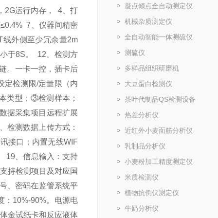
凝点倾点全自动测定仪
理器，2G运行内存，
4、打
机械杂质测定仪
≤0.4%
7、仪器间精密
全自动智能一体测硫仪
T线外侧至少冗余量2m
测硫仪
间小于8S。
12、检测方
多样品组织研磨机
息链。一卡一控，插卡后
设定检测限/定量限（内
大豆蛋白检测仪
样本类型；③检测样本；
茶叶代制品QS检测设备
持数据采集项目远程扩展
热差分析仪
6、检测数据上传方式：
近红外小麦面筋分析仪
讯接口；内置无线WIF
乳制品分析仪
。
19、信息输入：支持
小麦粉加工精度测定仪
器支持检测项目及对应国
米质检测仪
账号、密码在监管系统平
植物抗倒伏测定仪
度：10%-90%。电源电
牛奶分析仪
胶体金试纸卡和反应液体