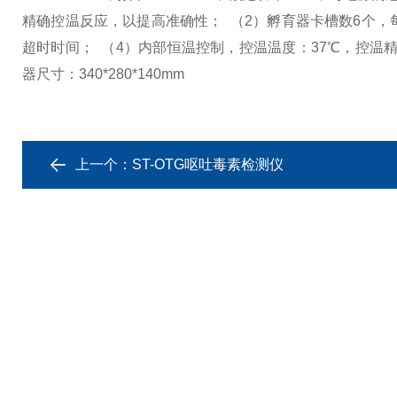
精确控温反应，以提高准确性；
（2）孵育器卡槽数6个
超时时间；
（4）内部恒温控制，控温温度：37℃，控温精度
器尺寸：340*280*140mm
上一个：
ST-OTG呕吐毒素检测仪