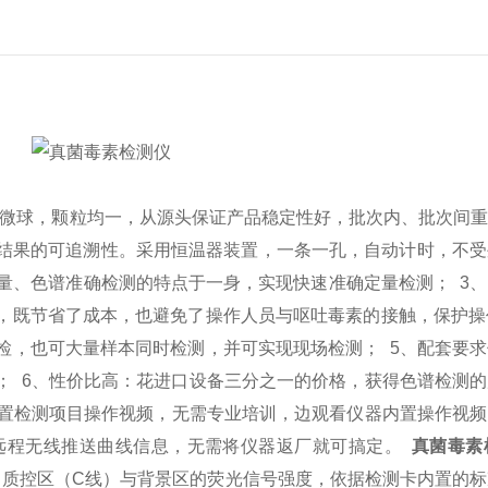
光微球，颗粒均一，从源头保证产品稳定性好，批次内、批次间
结果的可追溯性。采用恒温器装置，一条一孔，自动计时，不受
定量、色谱准确检测的特点于一身，实现快速准确定量检测；
3
，既节省了成本，也避免了操作人员与呕吐毒素的接触，保护
检，也可大量样本同时检测，并可实现现场检测；
5、配套要
握；
6、性价比高：花进口设备三分之一的价格，获得色谱检测
内置检测项目操作视频，无需专业培训，边观看仪器内置操作视
远程无线推送曲线信息，无需将仪器返厂就可搞定。
真菌毒素
、质控区（C线）与背景区的荧光信号强度，依据检测卡内置的