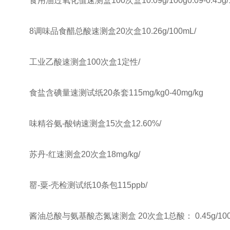
食用油过氧化值速测盒100次盒10.09g/100g0.09-0.45g/1
8调味品食醋总酸速测盒20次盒10.26g/100mL/
工业乙酸速测盒100次盒1定性/
食盐含碘量速测试纸20条套115mg/kg0-40mg/kg
味精谷氨-酸钠速测盒15次盒12.60%/
苏丹-红速测盒20次盒18mg/kg/
罂-粟-壳检测试纸10条包115ppb/
酱油总酸与氨基酸态氮速测盒 20次盒1总酸： 0.45g/100