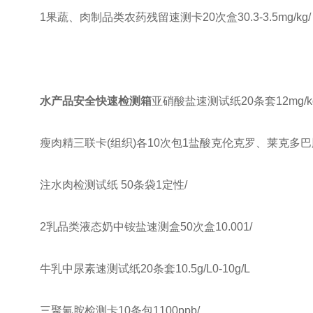
1果蔬、肉制品类农药残留速测卡20次盒30.3-3.5mg/kg/
水产品安全快速检测箱
亚硝酸盐速测试纸20条套12mg/kg0
瘦肉精三联卡(组织)各10次包1盐酸克伦克罗、莱克多巴胺3p
注水肉检测试纸 50条袋1定性/
2乳品类液态奶中铵盐速测盒50次盒10.001/
牛乳中尿素速测试纸20条套10.5g/L0-10g/L
三聚氰胺检测卡10条包1100ppb/