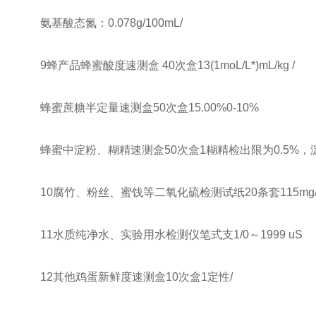
氨基酸态氮：0.078g/100mL/
9蜂产品蜂蜜酸度速测盒 40次盒13(1moL/L*)mL/kg /
蜂蜜蔗糖半定量速测盒50次盒15.00%0-10%
蜂蜜中淀粉、糊精速测盒50次盒1糊精检出限为0.5%，淀
10腐竹、粉丝、蜜饯等二氧化硫检测试纸20条套115mg/kg0
11水质纯净水、实验用水检测仪笔式支1/0～1999 uS
12其他鸡蛋新鲜度速测盒10次盒1定性/