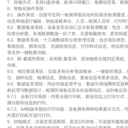
7、存储方式：支持U盘存储，标准USB接口，免驱动安装。检测
8、智能化操作系统：
8.1、操作系统：仪器可在同一检测界面自动对应相关检测通道
信息单独进行编辑，例如送检单位、人员，检测人员等，打印时
8.2、数据集成系统：设备首页自动汇总分析检测数据，包含
柱形分析图，各项检测数据一目了然，无需电脑查询，更加快捷
8.3、数据库系统：十几项数据库分类管理仪器：包含项目类
复核信息、图表信息、光源校准信息、打印样式信息、样品库
录支持一键检索功能。
8.4、限-量规判系统：具有限-量查询、添加物质合规判定系
合格。
8.5、项目预设系统：仪器具有任务预设模块，一键提前预设
注、抽样信息、检测信息、受检信息、复核信息等更多信息。样
8.6、数据监管系统：同步对接监管平台，数据可局域网和互
析处理与数据统计，检测区域食品安全长短期动态，达到食品安
8.7.1、全新打印系统：内置全新打印机，新创自定义打印方
测日期等信息的打印。
8.7.2、A4纸版本报告打印功能：设备拥有两种结果展示方式，
外置打印机可进行打印。
9、供电模式：仪器交直流两用，直流12V供电，可连接车载电
10、仪器具备远程升级功能，可定向分客户分仪器更新，开机