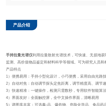
产品介绍
手持拉曼光谱仪
利用拉曼散射光谱技术，可快速、无损地获
监测、高价值物品鉴定和材料科学等领域。可为研究人员和
产品特点
1）便携易⽤：⼿持小型化设计，小巧便携，采⽤⾃由光路
2）⾃动对焦：⾃动调节探头定焦距离，调节精度⾼、调节速
3）快速精准：⼀键操作，检测只需数秒，专⽤软件智能算
4）界⾯友好：全⾯触控屏，全中⽂操作界⾯，清晰易⽤
5）谱图库丰富：可选毒-品、爆炸物、危险化学品、⾷品药品