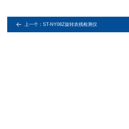
上一个：
ST-NY08Z旋转农残检测仪