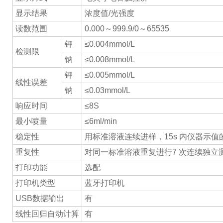
显示结果
浓度值/光强度
读数范围
0.000～999.9/0～65535
钾
≤0.004mmol/L
检测限
钠
≤0.008mmol/L
钾
≤0.005mmol/L
线性误差
钠
≤0.03mmol/L
响应时间
≤8S
最小喷量
≤6ml/min
稳定性
用标准溶液连续进样，15s 内仪器示值的
重复性
对同一标准溶液重复进行7 次连续独立测
打印功能
选配
打印机类型
蓝牙打印机
USB数据输出
有
线性回归自动计算
有