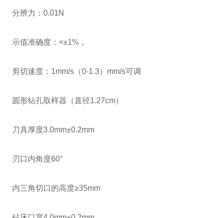
分辨力：0.01N
示值准确度：<±1%，
剪切速度：1mm/s（0-1.3）mm/s可调
圆形钻孔取样器（直径1.27cm）
刀具厚度3.0mm±0.2mm
刃口内角度60°
内三角切口的高度≥35mm
砧床口宽4.0mm±0.2mm