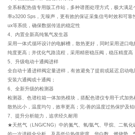
全系标配热值专用版工作站，多种谱图处理方式，极大满足个
率≥3200 Sps，无噪声，更有效的保证采集信号时效和可靠性。通讯
ux等系统，确保数据传送的稳定性
4、内置全新高纯氢气发生器
采用一体式循环设计的电解槽，散热更好，同时采用进口电
纯度更高；并优化气路流程，采用精密稳压阀，稳压精度高
5、升级电动十通阀进样
全自动十通进样阀定量进样，有效避免了提前或延迟启动电
安装六通阀或十通阀；
6、全新升级的检测器
检测器、色谱柱箱一体加热模块，搭配色谱仪专用干式加热
散热比小，温度均匀，效率更高；完-善的温度过热保护及
7、提升分析能力，追求经久耐用
★天然气（LNG/CNG）中的氮气、氧/氩气、甲烷、二
的一次进样全分析。及高低位热值密度、华白数、燃烧势、