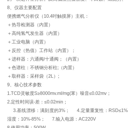
8、仪器主要配置
便携燃气分析仪（10.4吋触摸屏）主机：
＋热导检测器（内置）
＋高纯氢气发生器（内置）
＋工业电脑（内置）
＋反控（热值）工作站（内置）；
＋进样器：六通阀/十通阀；（内置）
＋色谱柱：不锈钢分析柱;（内置）
＋取样器：采样袋（2L）;
9、核心技术参数
1.TCD灵敏度S≥8000mv.ml/mg(苯）噪音≤0.02mv；
2.定性时间误-差：≤0.02min；
3.基线漂移：满刻度的3%；
4.定量重复性：RSD≤1
湿度：10%-85%；
7.输入电源：AC220V
8.使用功率：500W