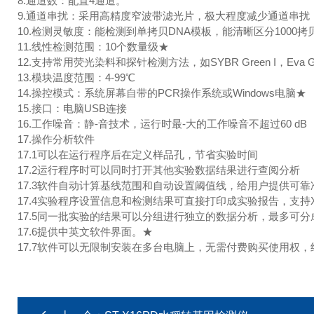
8.通道数：配置4通道。
9.通道串扰：采用高精度窄波带滤光片，极大程度减少通道串扰
10.检测灵敏度：能检测到单拷贝DNA模板，能清晰区分1000拷贝
11.线性检测范围：10个数量级★
12.支持常用荧光染料和探针检测方法，如SYBR Green I，Eva Green，T
13.模块温度范围：4-99℃
14.操控模式：系统屏幕自带的PCR操作系统或Windows电脑★
15.接口：电脑USB连接
16.工作噪音：静-音技术，运行时最-大的工作噪音不超过60 dB
17.操作分析软件
17.1可以在运行程序后在定义样品孔，节省实验时间
17.2运行程序时可以同时打开其他实验数据结果进行查阅分析
17.3软件自动计算基线范围和自动设置阈值线，给用户提供可
17.4实验程序设置信息和检测结果可直接打印成实验报告，支持X
17.5同一批实验的结果可以分组进行独立的数据分析，最多可分
17.6提供中英文软件界面。★
17.7软件可以无限制安装在多台电脑上，无需付费购买使用权