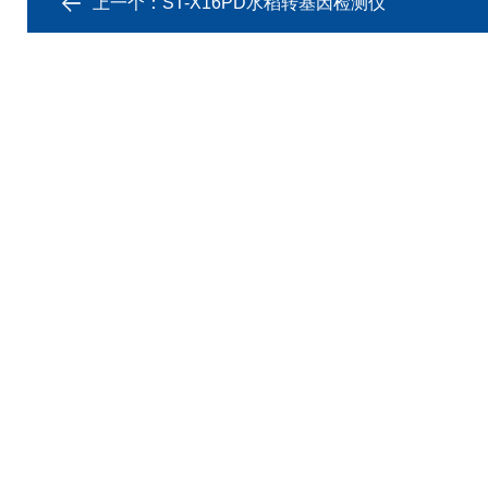
上一个：
ST-X16PD水稻转基因检测仪