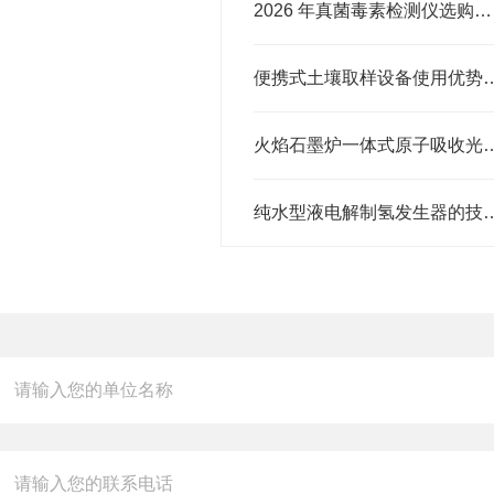
2026 年真菌毒素检测仪选购清单：从入门到高-端全覆盖
便携式土壤取样设备使
火焰石墨炉一体式原子吸收光谱仪
纯水型液电解制氢发生器的技