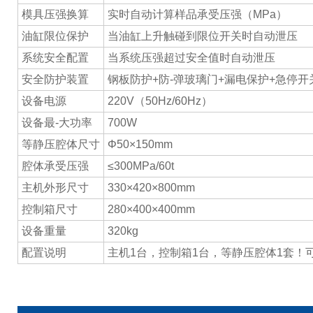
模具压强换算
实时自动计算样品承受压强（MPa）
油缸限位保护
当油缸上升触碰到限位开关时自动泄压
系统安全配置
当系统压强超过安全值时自动泄压
安全防护装置
钢板防护+防-弹玻璃门+漏电保护+急停开
设备电源
220V（50Hz/60Hz）
设备最-大功率
700W
等静压腔体尺寸
Φ50×150mm
腔体承受压强
≤300MPa/60t
主机外形尺寸
330×420×800mm
控制箱尺寸
280×400×400mm
设备重量
320kg
配置说明
主机1台，控制箱1台，等静压腔体1套！可