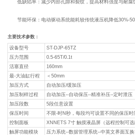
低缺陷率：减少内部孔隙和裂纹，提高材料强度与耐腐蚀性
节能环保：电动驱动系统能耗较传统液压机降低30%-5
主要技术参数：
设备型号
ST-DJP-65TZ
压力范围
0.5-65T/0.1t
活塞直径
160mm
最-大油缸行程
＜50mm
加压方式
自动加压/缓加压
加压制样过程
自动加压--自动保压--精准补压--定时泄压
加压段数
5段任意设置
保压时间
不限-时N秒，每段均可设置不同的保压时
控制面板
XNNETS 7寸 触摸液晶屏（远程控制可
触屏功能模块
压力系统--数据管理系统--中英文界面互