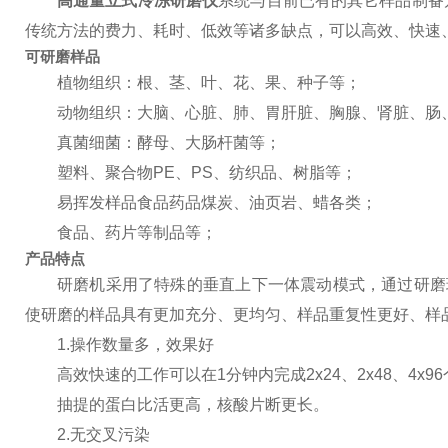
高通量立式冷冻研磨仪
系统与目前已有的其它样品制备
传统方法的费力、耗时、低效等诸多缺点，可以高效、快速
可研磨样品
植物组织：根、茎、叶、花、果、种子等；
动物组织：大脑、心脏、肺、胃肝脏、胸腺、肾脏、肠
真菌细菌：酵母、大肠杆菌等；
塑料、聚合物PE、PS、纺织品、树脂等；
易挥发样品食品药品煤炭、油页岩、蜡各类；
食品、药片等制品等；
产品特点
研磨机采用了特殊的垂直上下一体震动模式，通过研磨
使研磨的样品具有更加充分、更均匀、样品重复性更好、样
1.操作数量多，效果好
高效快速的工作可以在1分钟内完成2x24、2x48、4
抽提的蛋白比活更高，核酸片断更长。
2.无交叉污染