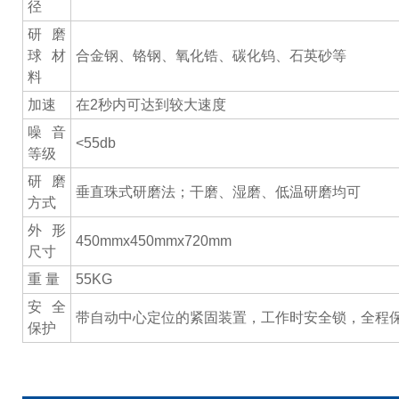
径
研磨
球材
合金钢、铬钢、氧化锆、碳化钨、石英砂等
料
加速
在2秒内可达到较大速度
噪音
<55db
等级
研磨
垂直珠式研磨法；干磨、湿磨、低温研磨均可
方式
外形
450mmx450mmx720mm
尺寸
重 量
55KG
安全
带自动中心定位的紧固装置，工作时安全锁，全程保
保护