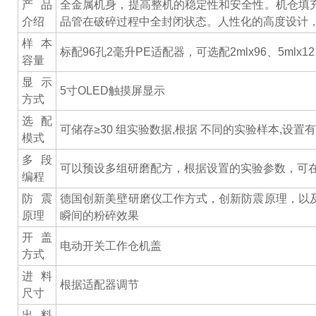
产品
全金属机身，提高整机的稳定性和安全性。机仓填
介绍
品管在破碎过程中全封闭状态。人性化的高度设计
样本
标配96孔2毫升PE适配器，可选配2mlx96、5mlx12、1
容量
显示
5寸OLED触摸屏显示
方式
选配
可储存≥30 组实验数据,根据 不同的实验样本,设
模式
多段
可以预设多组研磨配方，根据设置的实验参数，可在
编程
防震
德国创新美壁研磨仪工作方式，创新防震原理，以
原理
瞬间的粉碎效果
开盖
电动开关工作仓机盖
方式
进料
根据适配器调节
尺寸
出料