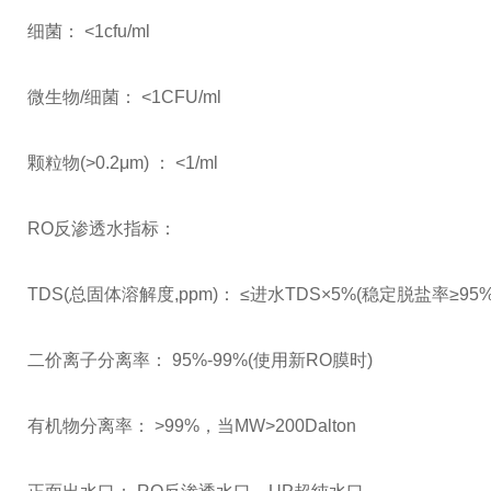
细菌： <1cfu/ml
微生物/细菌： <1CFU/ml
颗粒物(>0.2μm) ： <1/ml
RO反渗透水指标：
TDS(总固体溶解度,ppm)： ≤进水TDS×5%(稳定脱盐率≥95%
二价离子分离率： 95%-99%(使用新RO膜时)
有机物分离率： >99%，当MW>200Dalton