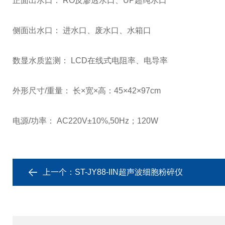
正面出水口： RO反渗透水口、UP超纯水口
侧面出水口： 进水口、废水口、水箱口
数显水质监测： LCD在线式电阻率、电导率
外形尺寸/重量： 长×宽×高：45×42×97cm
电源/功率： AC220V±10%,50Hz；120W
上一个：
ST-JY88-IIN超声波细胞粉碎仪