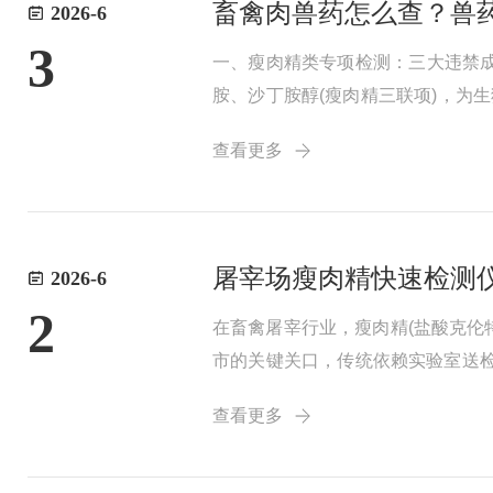
畜禽肉兽药怎么查？兽药残
2026-6
3
一、瘦肉精类专项检测：三大违禁
胺、沙丁胺醇(瘦肉精三联项)，为
测原理，检出限符合国标限-量，
查看更多
题，三体宏科检测...
屠宰场瘦肉精快速检测
2026-6
2
在畜禽屠宰行业，瘦肉精(盐酸克伦
市的关键关口，传统依赖实验室送
频筛查需求。一、直击屠宰场痛点：
查看更多
筛”的...