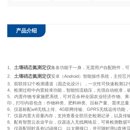
产品介绍
1、
土壤硝态氮测定仪
集各功能于一身，无需用户自配附件，可
2、
土壤硝态氮测定仪
安卓（Android）智能操作系统，主控芯片采
3、双联排12个检测通道（固态化设计），一次性可快速检测1
4、检测过程中内置校准功能，智能恒流稳压，光强自动校准，
5、内置作物专家施肥系统，可对百余种全国农业经济作物、
印，打印内容包含：作物种类、肥料种类、目标产量、需求总量
6、仪器标配wifi无线上传、4G联网传输、GPRS无线远传功能
7、仪器内置大容量内存，支持查看全部历史检测记录，以及传
8、配有智慧云农业平台，仪器连入无线网络后，可将检测数据
9、仪器配同时具有USB接口、以太网接口，并可随时用U盘拷