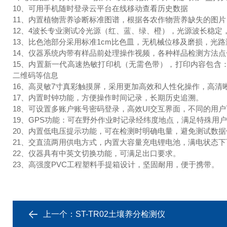
10、可用手机随时登录云平台在线移动查看历史数据
11、内置植物营养诊断标准图谱，根据各农作物营养缺失的图
12、4波长专业测试冷光源（红、蓝、绿、橙），光源波长稳定
13、比色池部分采用标准1cm比色皿，无机械位移及磨损，光
14、仪器系统内带有样品前处理操作视频，各种样品检测方法
15、内置新一代高速热敏打印机（无需色带），打印内容包含：
二维码等信息
16、高灵敏7寸真彩触摸屏，采用更加高效和人性化操作，高
17、内置时钟功能，方便操作时间记录，长期历史追溯。
18、可设置多账户账号密码登录，高效UI交互界面，不同的用
19、GPS功能：可在野外作业时记录经纬度地点，满足特殊用
20、内置低电压提示功能，可在检测时明确电量，避免测试数
21、交直流两用供电方式，内置大容量充电锂电池，满电状态下
22、仪器具有中英文切换功能，可满足出口要求。
23、高强度PVC工程塑料手提箱设计，坚固耐用，便于携带。
上一个：
ST-TR02土壤养分检测仪