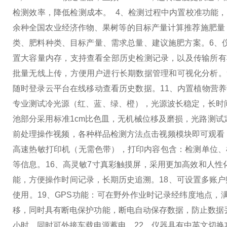
检测效率，降低检测成本。
4、检测过程中内置校准功能
余种全国农业经济作物、果树等的目标产量计算推荐施肥量
类、肥料种类、目标产量、需求总量、建议施肥方案。
6、
置大容量内存，支持查看全部历史检测记录，以及传输所有
批量无线上传，方便用户进行长期数据管理和可视化分析。
随时登录云平台在线移动查看历史数据。
11、内置植物营
专业测试冷光源（红、蓝、绿、橙），光源波长稳定，长时
池部分采用标准1cm比色皿，无机械位移及磨损，光路测
前处理操作视频，各种样品检测方法点击视频模块即可观看
高速热敏打印机（无需色带），打印内容包含：检测单位、检
等信息。
16、高灵敏7寸真彩触摸屏，采用更加高效和人
能，方便操作时间记录，长期历史追溯。
18、可设置多账
使用。
19、GPS功能：可在野外作业时记录经纬度地点，
移，同时具有断电保护功能，断电自动保存数据，防止数据
小时，同时可外接车载电源蓄电。
22、仪器具有中英文切