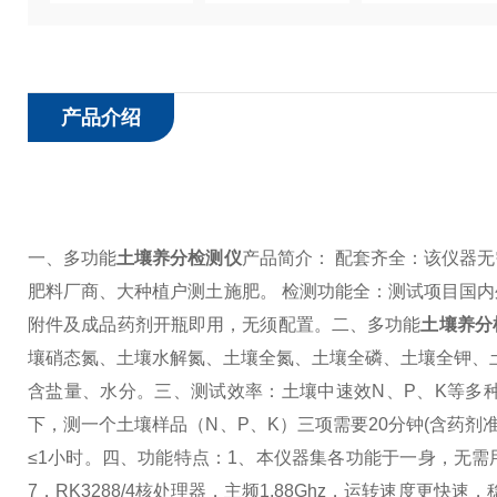
产品介绍
一、多功能
土壤养分检测仪
产品简介：
配套齐全：该仪器无
肥料厂商、大种植户测土施肥。
检测功能全：测试项目国内
附件及成品药剂开瓶即用，无须配置。
二、多功能
土壤养分
壤硝态氮、土壤水解氮、土壤全氮、土壤全磷、土壤全钾、
含盐量、水分。
三、测试效率：
土壤中速效N、P、K等多
下，测一个土壤样品（N、P、K）三项需要20分钟(含药剂
≤1小时。
四、功能特点：
1、本仪器集各功能于一身，无需
7，RK3288/4核处理器，主频1.88Ghz，运转速度更快速