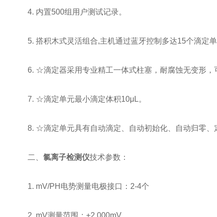
4. 内置500组用户测试记录。
5. 搭积木式灵活组合,主机通过蓝牙控制多达15个滴定
6. ☆滴定器采用专业精工一体式柱塞，耐腐蚀无变形，
7. ☆滴定单元最小滴定体积10μL。
8. ☆滴定单元具有自动滴定、自动初始化、自动归零、
二、
氯离子检测仪
技术参数：
1. mV/PH电势测量电极接口：2-4个
2. mV测量范围：±2,000mV