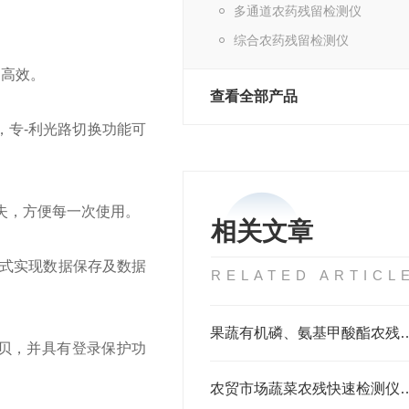
多通道农药残留检测仪
综合农药残留检测仪
确高效。
查看全部产品
置，专-利光路切换功能可
丢失，方便每一次使用。
相关文章
方式实现数据保存及数据
RELATED ARTICL
果蔬有机磷、氨基甲酸酯农残快速筛查利器，
拷贝，并具有登录保护功
农贸市场蔬菜农残快速检测仪