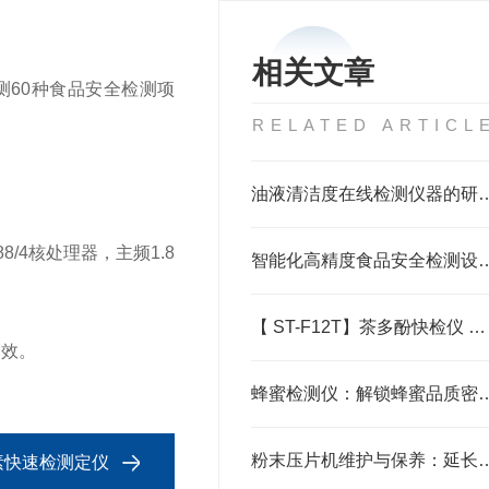
相关文章
60种食品安全检测项
RELATED ARTICL
。
油液清洁度在线检测仪器的研
/4核处理器，主频1.8
智能化高精度食品安全检测设备：守
【 ST-F12T】茶多酚快检仪 @三体仪器#2023已更新#
高效。
蜂蜜检测仪：解锁蜂蜜品
粉末压片机维护与保养：延长设备
尿素快速检测定仪