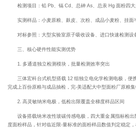
检测项目：铅 Pb、镉 Cd、总砷 As、总汞 Hg 面粉四
实测样品：小麦原粮、麸皮、次粉、成品小麦粉、挂面
对标参照：大型实验室原子吸收设备、进口快速检测设备
三、核心硬件性能实测优势
1. 多通道独立检测模块，批量检测效率突出
三体宏科台式机型搭载 12 组独立电化学检测电极，便携
完成上百份原粮与成品抽检，完-美适配大中型面粉厂原粮集
2. 高灵敏纳米电极，低检出限覆盖全梯度样品区间
设备搭载纳米改性玻碳传感电极，四大重金属指标检出限均远低于国标限
度面粉样品，针对临近限-量标准的面粉样品数值判定稳定