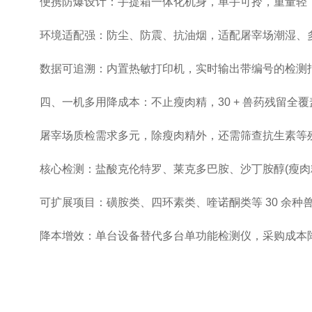
便携防爆设计：手提箱一体化机身，单手可拎，重量轻，
环境适配强：防尘、防震、抗油烟，适配屠宰场潮湿、多
数据可追溯：内置热敏打印机，实时输出带编号的检测报告;支
四、一机多用降成本：不止瘦肉精，30 + 兽药残留全覆
屠宰场质检需求多元，除瘦肉精外，还需筛查抗生素等残
核心检测：盐酸克伦特罗、莱克多巴胺、沙丁胺醇(瘦肉精
可扩展项目：磺胺类、四环素类、喹诺酮类等 30 余种兽
降本增效：单台设备替代多台单功能检测仪，采购成本降低