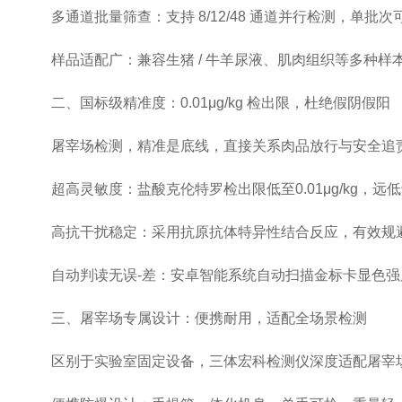
多通道批量筛查：支持 8/12/48 通道并行检测，单批次
样品适配广：兼容生猪 / 牛羊尿液、肌肉组织等多种样本
二、国标级精准度：0.01μg/kg 检出限，杜绝假阴假阳
屠宰场检测，精准是底线，直接关系肉品放行与安全追责。三体宏
超高灵敏度：盐酸克伦特罗检出限低至0.01μg/kg，远
高抗干扰稳定：采用抗原抗体特异性结合反应，有效规避畜禽
自动判读无误-差：安卓智能系统自动扫描金标卡显色强度，生
三、屠宰场专属设计：便携耐用，适配全场景检测
区别于实验室固定设备，三体宏科检测仪深度适配屠宰场 