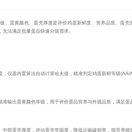
、蛋黄颜色、蛋壳厚度是评价鸡蛋新鲜度、营养品质、蛋壳坚
，无法满足批量蛋品快速分级需求。
器内置算法自动计算哈夫值，精准判定鸡蛋新鲜等级(AA/A/
准输出蛋黄颜色等级，用于评价蛋品营养与外观品质，满足蛋
中部蛋壳厚度，评估蛋壳坚固度，降低运输破损率，指导养殖