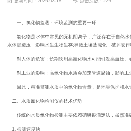
更新时间：2026-03-18
点击次数：226
一、氯化物监测：环境监测的重要一环
氯化物是水体中常见的无机阴离子，广泛存在于自然水体
水体渗透压，影响水生生物生存;导致土壤盐碱化，破坏农作
对人体的危害：长期饮用高氯化物水可能引发高血压、心
对工业的影响：高氯化物水质会加速管道腐蚀，影响工
因此，精准监测水质中的氯化物含量，是环境保护和水资
二、水质氯化物检测仪的技术优势
传统的水质氯化物检测主要依赖硝酸银滴定法，虽然准确
1. 检测速度快