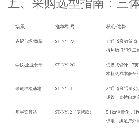
五、采购选型指南：三
场景
推荐型号
核心优势
农贸市场/商超
ST-NY12Z
12通道高效筛
持热敏打印含二
学校/企业食堂
ST-NY12C
便携式设计，7
本检测成本低至
果蔬种植基地
ST-NY24
24通道高通量
场景，支持自定
基层监管站
ST-NY12（便携款）
5.1kg轻量化，
供电，满足户外