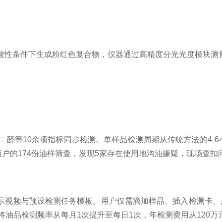
条件下生成粉红色复合物，仪器通过高精度分光光度模块测量吸光度
等10余项指标同步检测。单样品检测周期从传统方法的4-6
户的174份油样筛查，发现5家存在使用地沟油嫌疑，现场查扣问
示视频与预设检测任务模板。用户仅需滴加样品、插入检测卡、点
油品检测频率从每月1次提升至每日1次，年检测费用从120万元