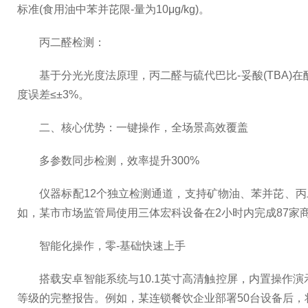
标准(食用油中苯并芘限-量为10μg/kg)。
丙二醛检测：
基于分光光度法原理，丙二醛与硫代巴比-妥酸(TBA)在酸性
度误差≤±3%。
二、核心优势：一键操作，全场景高效覆盖
多参数同步检测，效率提升300%
仪器标配12个独立检测通道，支持矿物油、苯并芘、丙二醛
如，某市市场监管局使用三体宏科设备在2小时内完成87家商
智能化操作，零-基础快速上手
搭载安卓智能系统与10.1英寸高清触控屏，内置操作演
等级的完整报告。例如，某连锁餐饮企业部署50台设备后，将