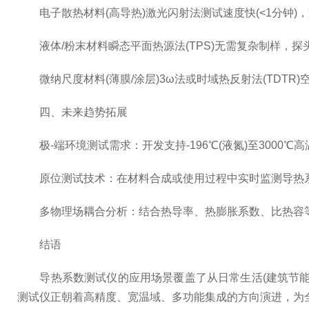
电子散热材料(高导热)激光闪射法测试速度快(<1分钟)，支
液体/粉末材料瞬态平面热源法(TPS)无需复杂制样，探
微纳尺度材料(薄膜/涂层)3ω法或时域热反射法(TDTR)空
四、未来趋势拓展
极-端环境测试需求：开发支持-196℃(液氮)至3000
原位测试技术：在材料合成或使用过程中实时监测导热系
多物理场耦合分析：结合热导率、热膨胀系数、比热容等
结语
导热系数测试仪的应用场景覆盖了从日常生活(建筑节能)
测试仪正朝着高精度、宽温域、多功能集成的方向演进，为